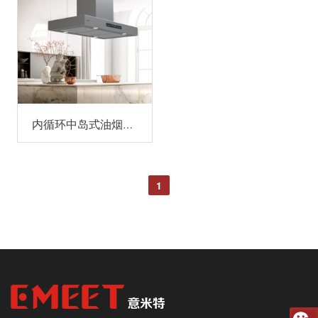
内循环中岛式油烟机 312XH90BP/312XH120BP
1